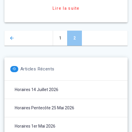
Lire la suite
Navigation
Page
Page
1
2
des
articles
Articles Récents
Horaires 14 Juillet 2026
Horaires Pentecôte 25 Mai 2026
Horaires 1er Mai 2026