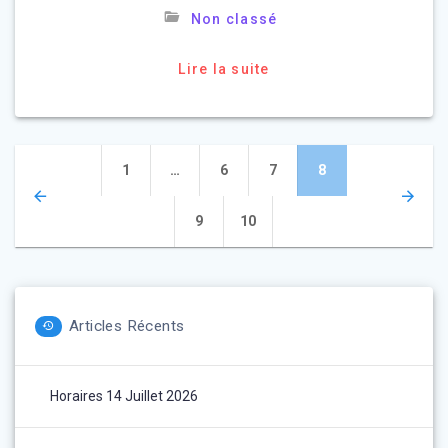
Non classé
Lire la suite
Navigation
Page
Page
Page
Page
1
…
6
7
8
des
Page
Page
9
10
articles
Articles Récents
Horaires 14 Juillet 2026