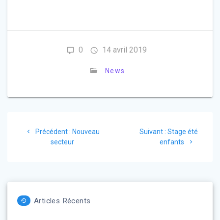
0
14 avril 2019
News
Navigation
Article
Article
Précédent :
Nouveau
Suivant :
Stage été
de
précédent
suivant
secteur
enfants
:
:
l’article
Articles Récents