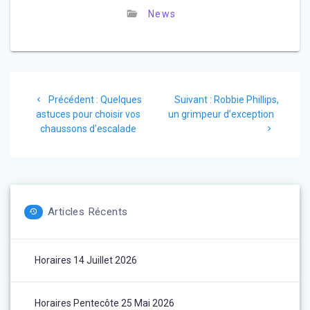
News
Navigation
Article
Article
Précédent :
Quelques
Suivant :
Robbie Phillips,
de
précédent
suivant
astuces pour choisir vos
un grimpeur d’exception
:
:
chaussons d’escalade
l’article
Articles Récents
Horaires 14 Juillet 2026
Horaires Pentecôte 25 Mai 2026