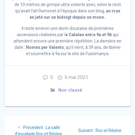
de 10 mètres de grimpe ultra violents avec, selon
le récit
qu’avait fait Ramonet à l’époque dans son blog
,
un crux
en jeté sur un bidoigt depuis un mono.
Il reste environ une demi-douzaine de premières
ascensions réalisées par l
e Catalan entre 9a et 9b
qui
attendent encore une première répétition. La dernière en
date :
Nomes per Valents
, qu’il vient, à 39 ans, de libérer
et soumettre à 9a sur le site de Fussimanya.
0
6 mai 2021
Non classé
Navigation
Article
Précédent :
La salle
Article
de
Suivant :
Roc et Résine
précédent
d’escalade Roc et Résine