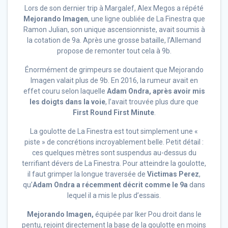
Lors de son dernier trip à Margalef, Alex Megos a répété
Mejorando Imagen
, une ligne oubliée de La Finestra que
Ramon Julian, son unique ascensionniste, avait soumis à
la cotation de 9a. Après une grosse bataille, l’Allemand
propose de remonter tout cela à 9b.
Énormément de grimpeurs se doutaient que Mejorando
Imagen valait plus de 9b. En 2016, la rumeur avait en
effet couru selon laquelle
Adam Ondra, après avoir mis
les doigts dans la voie
, l’avait trouvée plus dure que
First Round First Minute
.
La goulotte de La Finestra est tout simplement une «
piste » de concrétions incroyablement belle. Petit détail :
ces quelques mètres sont suspendus au-dessus du
terrifiant dévers de La Finestra. Pour atteindre la goulotte,
il faut grimper la longue traversée de
Victimas Perez
,
qu’
Adam Ondra a récemment décrit comme
le 9a
dans
lequel il a mis le plus d’essais
.
Mejorando Imagen
,
équipée par Iker Pou droit dans le
pentu, rejoint directement la base de la goulotte en moins