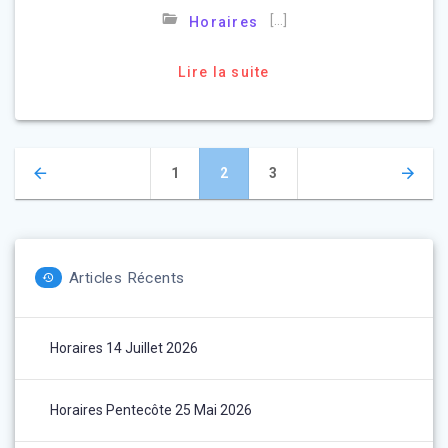
[…]
Horaires
Lire la suite
Navigation
Page
Page
Page
1
2
3
des
articles
Articles Récents
Horaires 14 Juillet 2026
Horaires Pentecôte 25 Mai 2026