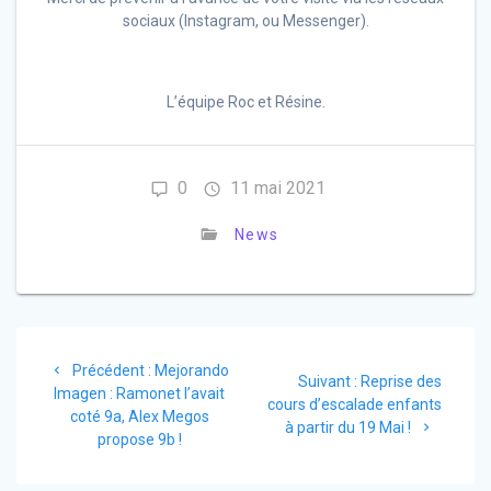
sociaux (Instagram, ou Messenger).
L’équipe Roc et Résine.
0
11 mai 2021
News
Navigation
Article
Précédent :
Mejorando
Article
de
Suivant :
Reprise des
précédent
Imagen : Ramonet l’avait
suivant
cours d’escalade enfants
:
coté 9a, Alex Megos
:
l’article
à partir du 19 Mai !
propose 9b !