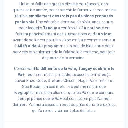
Il lui aura fallu une grosse dizaine de séances, dont
quatre cette année, pour franchir le fameux et non moins
terrible
empilement des trois pas de blocs proposés
par la voie
. Une véritable épreuve de résistance courte
pour laquelle
Tanguy
a confessé s’être préparé en
faisant principalement des suspensions et du
no foot
,
avant de se lancer pour la saison estivale comme serveur
à
Ailefroide
. Au programme, un peu de bloc entre deux
services et seulement de la falaise le dimanche, seul jour
de pause de la semaine.
Concernant
la difficulté de la voie, Tanguy confirme le
9a+
, tout comme les précédents ascensionnistes (à
savoir Enzo Oddo, Stefano Ghisolfi, Hugo Parmentier et
Seb Bouin), en ces mots : « c’est moins dur que
Biographie mais bien plus dur que les 9a que je connais,
donc je pense que le 9a+ est correct. En plus l’année
dernière Yannis a cassé un bout de prise dans le crux 3 ce
qui l’a rendu vraiment plus difficile ».