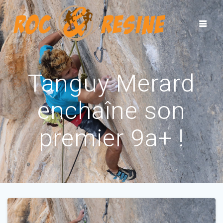
Tanguy Merard
enchaîne son
premier 9a+ !