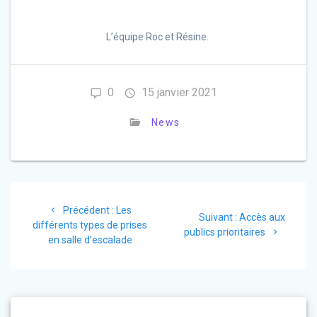
L’équipe Roc et Résine.
0
15 janvier 2021
News
Navigation
Article
Précédent :
Les
Article
de
Suivant :
Accès aux
précédent
différents types de prises
suivant
publics prioritaires
:
en salle d’escalade
:
l’article