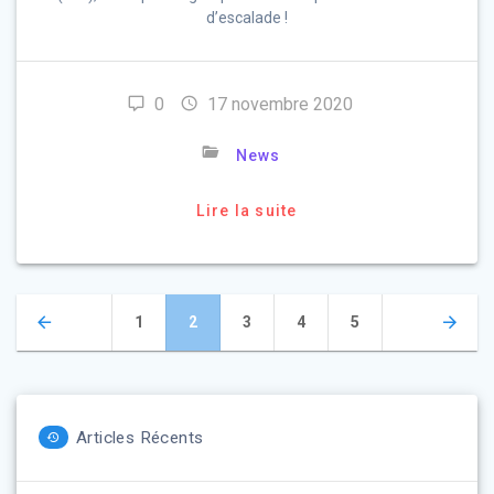
d’escalade !
0
17 novembre 2020
News
Lire la suite
Navigation
Page
Page
Page
Page
Page
1
2
3
4
5
des
articles
Articles Récents