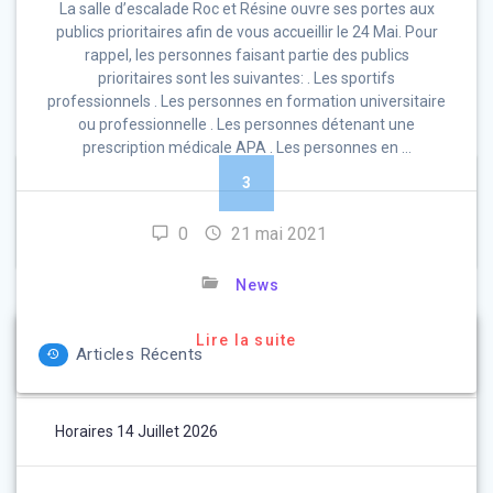
La salle d’escalade Roc et Résine ouvre ses portes aux
publics prioritaires afin de vous accueillir le 24 Mai. Pour
rappel, les personnes faisant partie des publics
prioritaires sont les suivantes: . Les sportifs
professionnels . Les personnes en formation universitaire
ou professionnelle . Les personnes détenant une
prescription médicale APA . Les personnes en …
Navigation
Page
Page
Page
Page
Page
1
2
3
4
5
des
0
21 mai 2021
Page
…
10
articles
News
Lire la suite
Articles Récents
Horaires 14 Juillet 2026